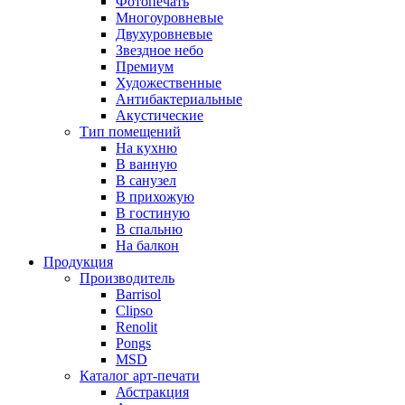
Фотопечать
Многоуровневые
Двухуровневые
Звездное небо
Премиум
Художественные
Антибактериальные
Акустические
Тип помещений
На кухню
В ванную
В санузел
В прихожую
В гостиную
В спальню
На балкон
Продукция
Производитель
Barrisol
Clipso
Renolit
Pongs
MSD
Каталог арт-печати
Абстракция